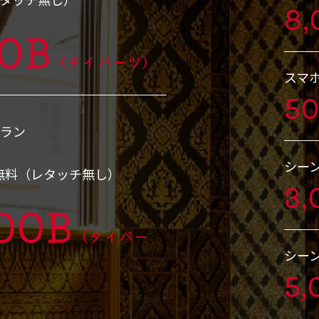
8,
00B
（タイバーツ）
スマ
5
プラン
シー
無料（レタッチ無し）
3,
000B
（タイバー
シー
5,