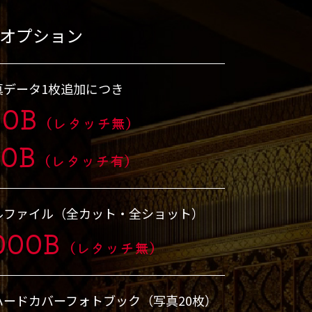
オプション
真データ1枚追加につき
00B
（レタッチ無）
00B
（レタッチ有）
ルファイル（全カット・全ショット）
000B
（レタッチ無）
ハードカバーフォトブック（写真20枚）