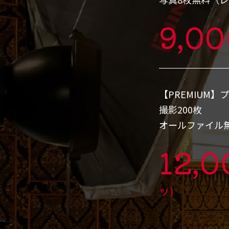
9,0
【PREMIUM】
撮影200枚
オールファイル
12,
ツ）