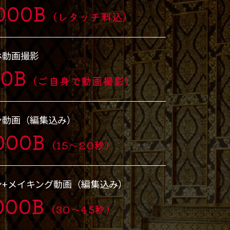
000B
（レタッチ料込）
ホ動画撮影
00B
（ご自身で動画撮影）
ン動画（編集込み）
000B
（15～20秒）
ン+メイキング動画（編集込み）
000B
（30～45秒）