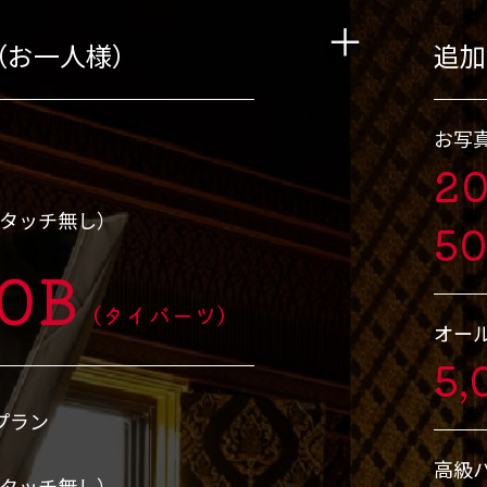
（お一人様）
追加
お写
ン
2
レタッチ無し）
5
00B
（タイバーツ）
オー
5,
】プラン
高級
レタッチ無し）