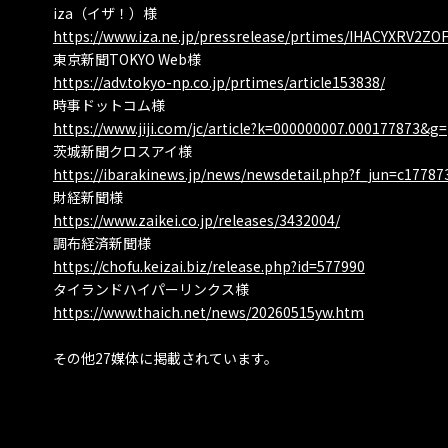
iza（イザ！）様
https://www.iza.ne.jp/pressrelease/prtimes/IHACYXRV2
東京新聞TOKYO Web様
https://adv.tokyo-np.co.jp/prtimes/article153838/
時事ドットコム様
https://www.jiji.com/jc/article?k=000000007.000177873&g=
茨城新聞クロスアイ様
https://ibarakinews.jp/news/newsdetail.php?f_jun=c1778
財経新聞様
https://www.zaikei.co.jp/releases/3432004/
調布経済新聞様
https://chofu.keizai.biz/release.php?id=577990
タイランドハイパーリンクス様
https://www.thaich.net/news/20260515yw.htm
その他27媒体に掲載されています。