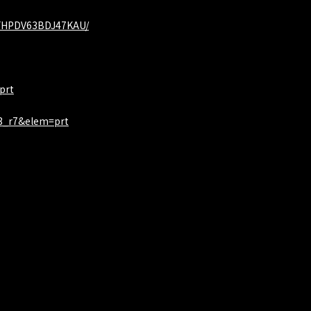
ZOFHPDV63BDJ47KAU/
prt
73_r7&elem=prt