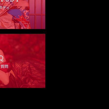
タディ
Q
る質問