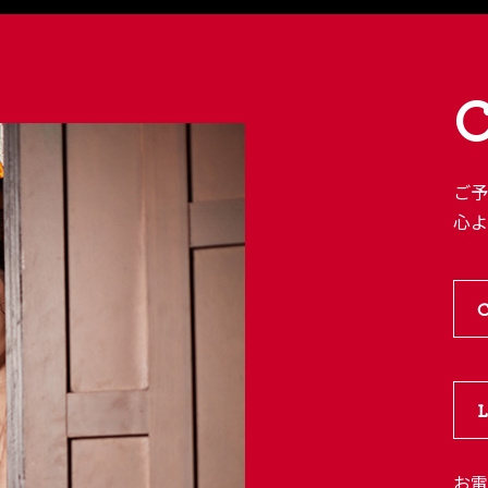
ご
心
お電