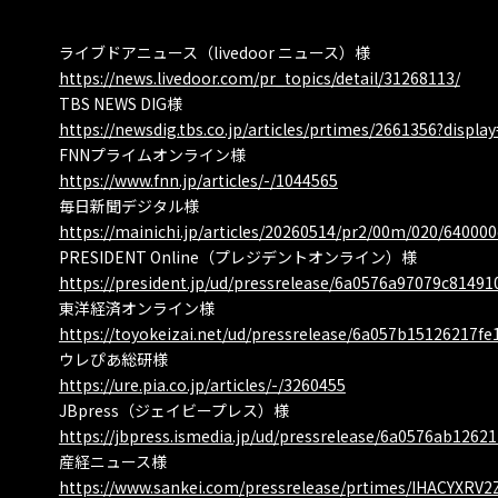
ライブドアニュース（livedoor ニュース）様
https://news.livedoor.com/pr_topics/detail/31268113/
TBS NEWS DIG様
https://newsdig.tbs.co.jp/articles/prtimes/2661356?displa
FNNプライムオンライン様
https://www.fnn.jp/articles/-/1044565
毎日新聞デジタル様
https://mainichi.jp/articles/20260514/pr2/00m/020/640000
PRESIDENT Online（プレジデントオンライン）様
https://president.jp/ud/pressrelease/6a0576a97079c8149
東洋経済オンライン様
https://toyokeizai.net/ud/pressrelease/6a057b15126217f
ウレぴあ総研様
https://ure.pia.co.jp/articles/-/3260455
JBpress（ジェイビープレス）様
https://jbpress.ismedia.jp/ud/pressrelease/6a0576ab126
産経ニュース様
https://www.sankei.com/pressrelease/prtimes/IHACYXR